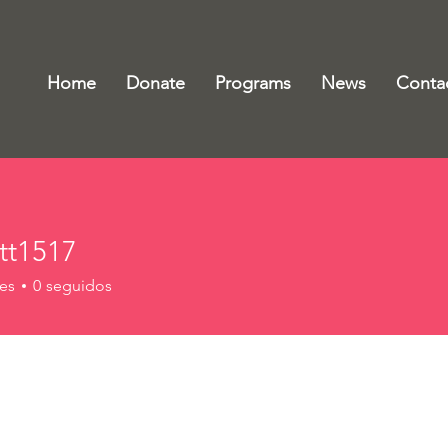
Home
Donate
Programs
News
Conta
ett1517
517
es
0
seguidos